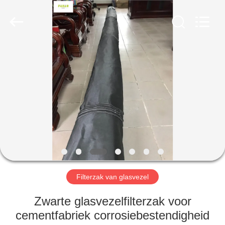
Filter
Environmental
Technology
Co.,Ltd..
All
Rights
Reserved.
HUIS
PRODUCTEN
OVER
ONS
FABRIEKSREIS
Filterzak van glasvezel
KWALITEITSCONTROLE
Zwarte glasvezelfilterzak voor
cementfabriek corrosiebestendigheid