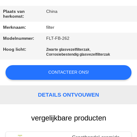
CONTACTEER
ONS
Plaats van
China
herkomst:
Merknaam:
filter
NIEUWS
Modelnummer:
FLT-FB-262
VERZOEK
Hoog licht:
,
Zwarte glasvezelfilterzak
Corrosiebestendig glasvezelfilterzak
OM EEN
CITAAT
CONTACTEER ONS!
SITEMAP
DETAILS ONTVOUWEN
PRIVACYBELEID
vergelijkbare producten