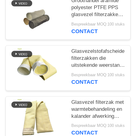
Groothandel aramide
polyester PTFE PPS
glasvezel filterzakken
voor cementfabriek
Bespreekbaar MOQ:100 stuks
CONTACT
Glasvezelstofafscheider
filterzakken die
uitstekende weerstand
bieden tegen hoge
Bespreekbaar MOQ:100 stuks
temperaturen, slijtage
CONTACT
en chemische
blootstelling
Glasvezel filterzak met
warmtebehandeling en
kalander afwerking
voor verbeterde
Bespreekbaar MOQ:100 stuks
duurzaamheid en stof
CONTACT