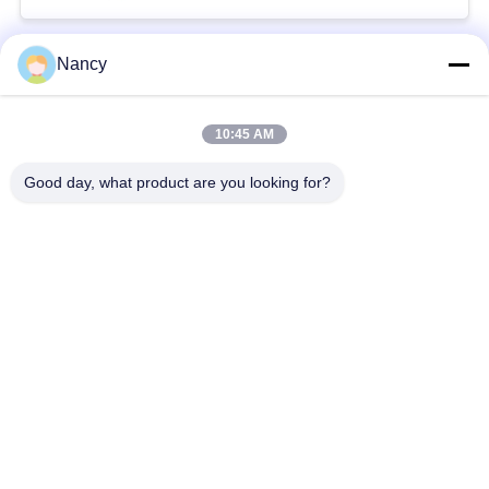
filtratie
Nancy
populaire categorieën
Alle
10:45 AM
Stofopvangfilterzakken
Aramidfilterzak
Good day, what product are you looking for?
De zak van de
vloeistoffilterzak
polyesterfilter
filterzak van
PTFE-filterzak
glasvezel
Filterzakken voor het
Vilten filterzakken
zakhuis