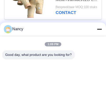
Afschroeibehandeling
Bespreekbaar MOQ:100 stuks
voor Verbeterde
CONTACT
Stofafscheiderprestaties
Nancy
populaire categorieën
Alle
1:09 PM
Stofopvangfilterzakken
Aramidfilterzak
Good day, what product are you looking for?
De zak van de
vloeistoffilterzak
polyesterfilter
filterzak van
PTFE-filterzak
glasvezel
Filterzakken voor het
Vilten filterzakken