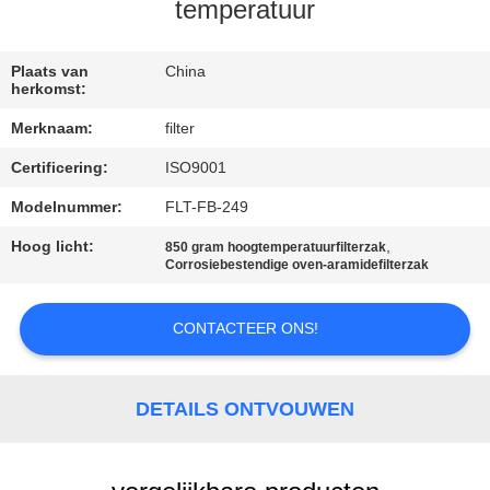
CONTACTEER
temperatuur
ONS
Plaats van
China
herkomst:
NIEUWS
Merknaam:
filter
Certificering:
ISO9001
VERZOEK
OM EEN
Modelnummer:
FLT-FB-249
CITAAT
Hoog licht:
,
850 gram hoogtemperatuurfilterzak
Corrosiebestendige oven-aramidefilterzak
SITEMAP
CONTACTEER ONS!
PRIVACYBELEID
DETAILS ONTVOUWEN