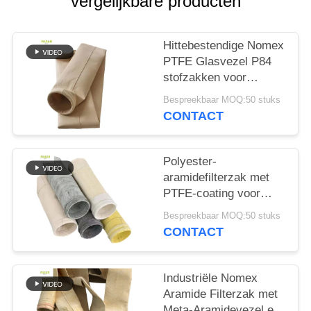
vergelijkbare producten
Hittebestendige Nomex
PTFE Glasvezel P84
stofzakken voor
industriële ketels
Bespreekbaar MOQ:50 stuks
CONTACT
Polyester-
aramidefilterzak met
PTFE-coating voor
industriële
Bespreekbaar MOQ:50 stuks
verbrandingstoepassingen
CONTACT
Industriële Nomex
Aramide Filterzak met
Meta-Aramidevezel en