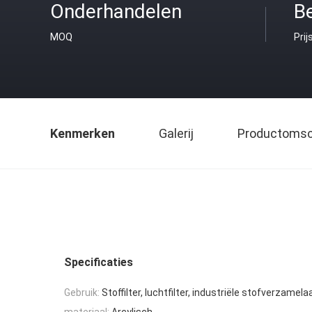
Onderhandelen
B
MOQ
Prij
Kenmerken
Galerij
Productomsch
Specificaties
Gebruik:
Stoffilter, luchtfilter, industriële stofverzamela
materiaal:
Arcylisch