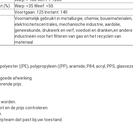
t (%):
Warp: <35 Weef: <50
Voortgaan: 125 Instant: 140
Voornamelijk gebruikt in metallurgie, chemie, bouwmaterialen,
elektriciteitscentrales, mechanische industrie, aardolie,
geneeskunde, drukwerk en verf, voedsel en dranken,en andere
industrieën voor het filteren van gas en het recyclen van
materiaal.
olyester ((PE), polypropyleen ((PP), aramide, P84, acryl, PPS, glasve
 goede afwerking.
rende prijs.
 worden.
it en de prijs controleren.
e.
rpteam dat past bij uw toestand.