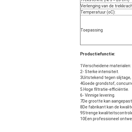
Verlenging van de trekkrach
Temperatuur (oC):
Toepassing
Productiefunctie:
1Verscheidene materialen: p
2- Sterke intensiteit.
3Uitstekend tegen slijtage,
4Goede grondstof, concurre
5.Hoge filtratie-efficiëntie.
6- Vinnige levering.
7De grootte kan aangepast
8De fabrikant kan de kwalite
9Strenge kwaliteitscontrol
10Een professioneel ontwe