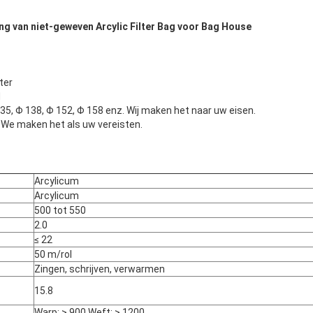
ng van niet-geweven Arcylic Filter Bag voor Bag House
ter
M
35, Φ 138, Φ 152, Φ 158 enz. Wij maken het naar uw eisen.
 maken het als uw vereisten.
Arcylicum
Arcylicum
500 tot 550
2.0
≤ 22
50 m/rol
Zingen, schrijven, verwarmen
15.8
Warp: > 900 Weft: > 1200