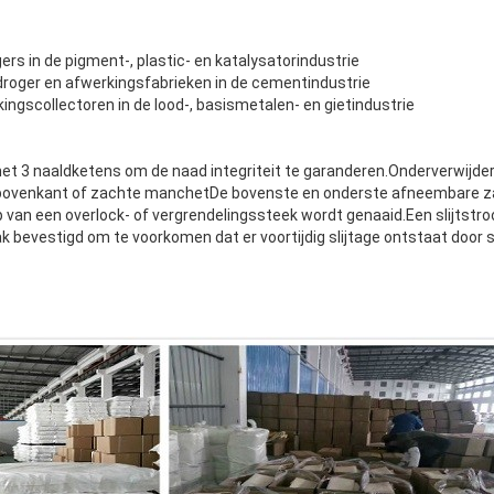
rs in de pigment-, plastic- en katalysatorindustrie
droger en afwerkingsfabrieken in de cementindustrie
ngscollectoren in de lood-, basismetalen- en gietindustrie
et 3 naaldketens om de naad integriteit te garanderen.Onderverwijder
 bovenkant of zachte manchetDe bovenste en onderste afneembare 
 van een overlock- of vergrendelingssteek wordt genaaid.Een slijtstro
k bevestigd om te voorkomen dat er voortijdig slijtage ontstaat door s