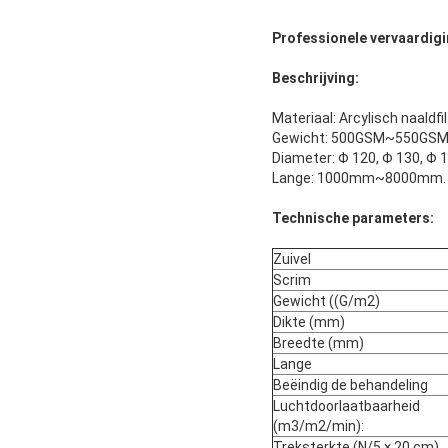
Professionele vervaardigi
Beschrijving:
Materiaal: Arcylisch naaldfil
Gewicht: 500GSM~550GS
Diameter: Φ 120, Φ 130, Φ 1
Lange: 1000mm~8000mm. We
Technische parameters:
Zuivel
Scrim
Gewicht ((G/m2)
Dikte (mm)
Breedte (mm)
Lange
Beëindig de behandeling
Luchtdoorlaatbaarheid
(m3/m2/min):
Treksterkte (N/5 × 20 cm)