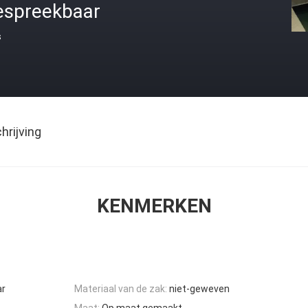
espreekbaar
s
rijving
KENMERKEN
ar
Materiaal van de zak:
niet-geweven
Maat:
Op maat gemaakt