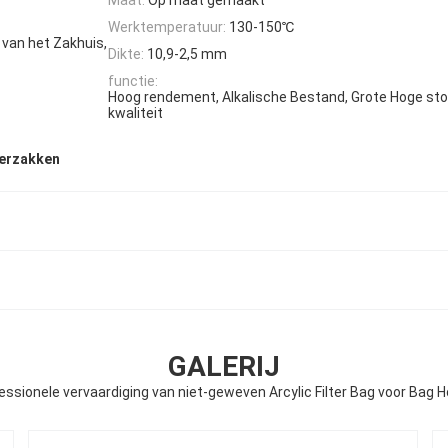
Werktemperatuur:
130-150℃
r van het Zakhuis,
Dikte:
10,9-2,5 mm
functie:
Hoog rendement, Alkalische Bestand, Grote Hoge stof
kwaliteit
terzakken
GALERIJ
essionele vervaardiging van niet-geweven Arcylic Filter Bag voor Bag 