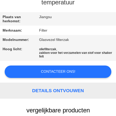
CONTACTEER
temperatuur
ONS
Plaats van
Jiangsu
herkomst:
NIEUWS
Merknaam:
Filter
Modelnummer:
Glasvezel filterzak
VERZOEK
OM EEN
Hoog licht:
,
oliefilterzak
zakken voor het verzamelen van stof voor shaker
felt
CITAAT
CONTACTEER ONS!
SITEMAP
PRIVACYBELEID
DETAILS ONTVOUWEN
vergelijkbare producten