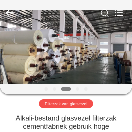
Filter
Environmental
Technology
Co.,Ltd..
All
Rights
Reserved.
HUIS
PRODUCTEN
OVER
ONS
FABRIEKSREIS
Filterzak van glasvezel
KWALITEITSCONTROLE
Alkali-bestand glasvezel filterzak
cementfabriek gebruik hoge