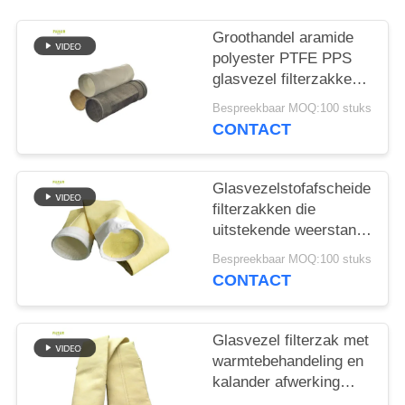
Groothandel aramide
polyester PTFE PPS
glasvezel filterzakken
voor cementfabriek
Bespreekbaar MOQ:100 stuks
CONTACT
Glasvezelstofafscheider
filterzakken die
uitstekende weerstand
bieden tegen hoge
Bespreekbaar MOQ:100 stuks
temperaturen, slijtage
CONTACT
en chemische
blootstelling
Glasvezel filterzak met
warmtebehandeling en
kalander afwerking
voor verbeterde