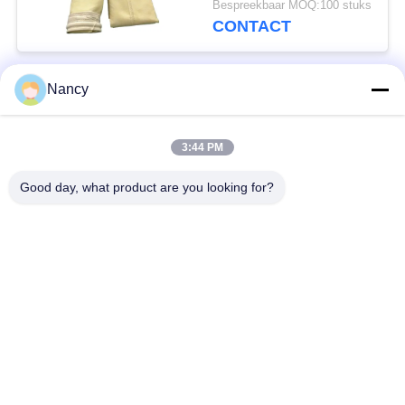
Bespreekbaar MOQ:100 stuks
duurzaamheid en stof
CONTACT
filtratie
Nancy
populaire categorieën
Alle
3:44 PM
Stofopvangfilterzakken
Aramidfilterzak
Good day, what product are you looking for?
De zak van de
vloeistoffilterzak
polyesterfilter
filterzak van
PTFE-filterzak
glasvezel
Filterzakken voor het
Vilten filterzakken
zakhuis