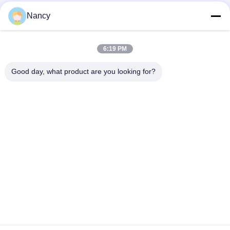
Nancy
populaire categorieën
Alle
6:19 PM
Stofopvangfilterzakken
Aramidfilterzak
Good day, what product are you looking for?
De zak van de
vloeistoffilterzak
polyesterfilter
filterzak van
PTFE-filterzak
glasvezel
Filterzakken voor het
Vilten filterzakken
zakhuis