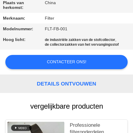
CONTACTEER
Plaats van
China
herkomst:
ONS
Merknaam:
Filter
NIEUWS
Modelnummer:
FLT-FB-001
Hoog licht:
,
de industriële zakken van de stofcollector
de collectorzakken van het vervangingsstof
VERZOEK
OM EEN
CONTACTEER ONS!
CITAAT
DETAILS ONTVOUWEN
SITEMAP
PRIVACYBELEID
vergelijkbare producten
Professionele
filteronderdelen