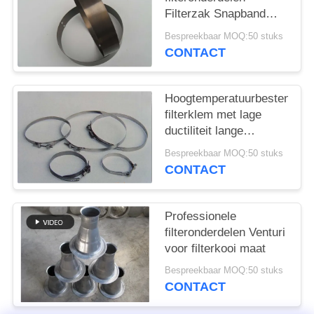
Filterzak Snapband
Verschillend materiaal
Bespreekbaar MOQ:50 stuks
en grootte
CONTACT
Hoogtemperatuurbestendige
filterklem met lage
ductiliteit lange
levensduur
Bespreekbaar MOQ:50 stuks
CONTACT
Professionele
filteronderdelen Venturi
voor filterkooi maat
Bespreekbaar MOQ:50 stuks
CONTACT