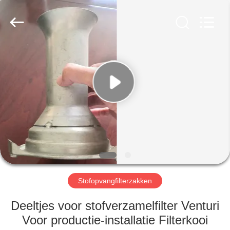
Filter
Environmental
Technology
Co.,Ltd..
All
Rights
Reserved.
HUIS
PRODUCTEN
OVER
ONS
FABRIEKSREIS
Stofopvangfilterzakken
KWALITEITSCONTROLE
Deeltjes voor stofverzamelfilter Venturi
Voor productie-installatie Filterkooi