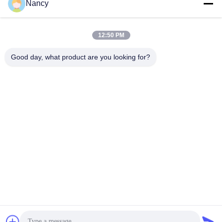
Nancy
populaire categorieën
Alle
12:50 PM
Stofopvangfilterzakken
Aramidfilterzak
Good day, what product are you looking for?
De zak van de
vloeistoffilterzak
polyesterfilter
filterzak van
PTFE-filterzak
glasvezel
Filterzakken voor het
Vilten filterzakken
zakhuis
Teken in