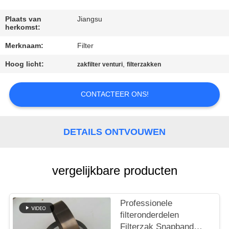
CONTACTEER
ONS
Plaats van
Jiangsu
herkomst:
Merknaam:
Filter
NIEUWS
Hoog licht:
,
zakfilter venturi
filterzakken
VERZOEK
CONTACTEER ONS!
OM EEN
CITAAT
DETAILS ONTVOUWEN
SITEMAP
vergelijkbare producten
PRIVACYBELEID
Professionele
filteronderdelen
Filterzak Snapband