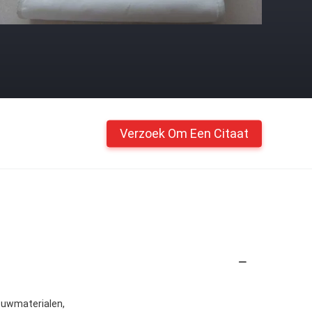
Verzoek Om Een Citaat
bouwmaterialen,