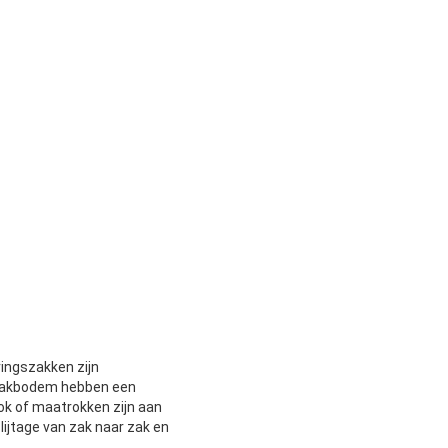
ingszakken zijn
zakbodem hebben een
ok of maatrokken zijn aan
lijtage van zak naar zak en