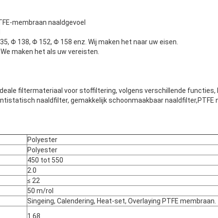
PTFE-membraan naaldgevoel
M
35, Φ 138, Φ 152, Φ 158 enz. Wij maken het naar uw eisen.
 maken het als uw vereisten.
 ideale filtermateriaal voor stoffiltering, volgens verschillende functie
 antistatisch naaldfilter, gemakkelijk schoonmaakbaar naaldfilter,PTFE
Polyester
Polyester
450 tot 550
2.0
≤ 22
50 m/rol
Singeing, Calendering, Heat-set, Overlaying PTFE membraan.
1.68