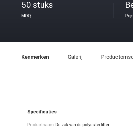
50 stuks
B
MOQ
Prij
Kenmerken
Galerij
Productomsch
Specificaties
Productnaam:
De zak van de polyesterfilter