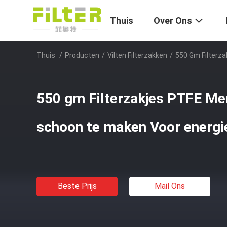
Thuis
Over Ons
Thuis
/
Producten
/
Vilten Filterzakken
/
550 Gm Filterz
550 gm Filterzakjes PTFE Me
schoon te maken Voor energi
Beste Prijs
Mail Ons