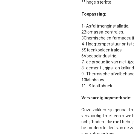
** hoge sterkte
Toepassing:
1- Asfaltmenginstallatie.
2Biomassa-centrales.
3Chemische en farmaceutis
4- Hoogtemperatuur ontsto
5Steenkoolcentrales.
6Voedselindustrie.
7- de productie van niet-ijz
8- cement-, gips- en kalkind
9- Thermische afvalbehand
10Mijnbouw.
11- Staalfabriek.
Vervaardigingsmethode:
Onze zakken zijn genaaid m
vervaardigd met een ruwe
schijfbodem die met behulp
het onderste deel van de za
van zak naar kooi.