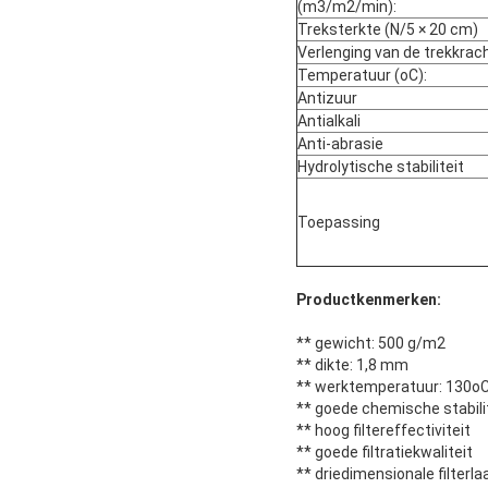
(m3/m2/min):
Treksterkte (N/5 × 20 cm)
Verlenging van de trekkrach
Temperatuur (oC):
Antizuur
Antialkali
Anti-abrasie
Hydrolytische stabiliteit
Toepassing
Productkenmerken:
** gewicht: 500 g/m2
** dikte: 1,8 mm
** werktemperatuur: 130o
** goede chemische stabili
** hoog filtereffectiviteit
** goede filtratiekwaliteit
** driedimensionale filterla