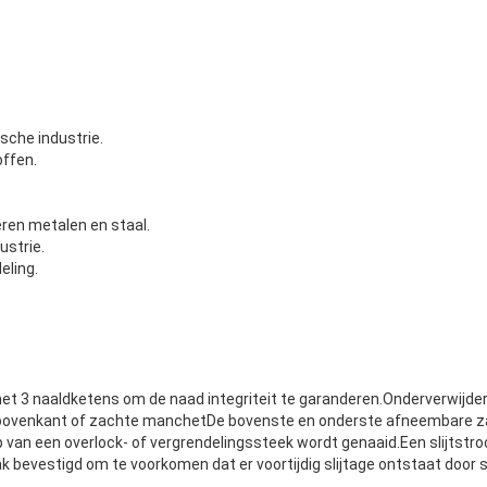
che industrie.
ffen.
eren metalen en staal.
ustrie.
eling.
et 3 naaldketens om de naad integriteit te garanderen.Onderverwijder
 bovenkant of zachte manchetDe bovenste en onderste afneembare 
 van een overlock- of vergrendelingssteek wordt genaaid.Een slijtstro
k bevestigd om te voorkomen dat er voortijdig slijtage ontstaat door s