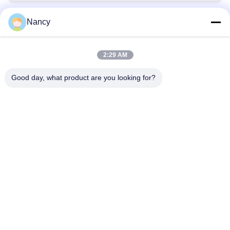
Nancy
populaire categorieën
Alle
2:29 AM
Stofopvangfilterzakken
Aramidfilterzak
Good day, what product are you looking for?
De zak van de
vloeistoffilterzak
polyesterfilter
filterzak van
PTFE-filterzak
glasvezel
Filterzakken voor het
Vilten filterzakken
zakhuis