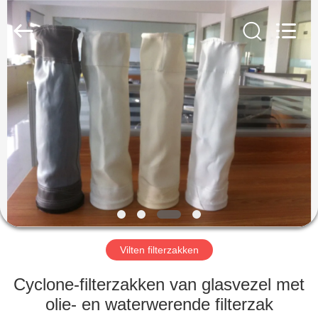
Filter
Environmental
Technology
Co.,Ltd..
All
Rights
Reserved.
HUIS
PRODUCTEN
OVER
ONS
FABRIEKSREIS
Vilten filterzakken
KWALITEITSCONTROLE
Cyclone-filterzakken van glasvezel met
olie- en waterwerende filterzak