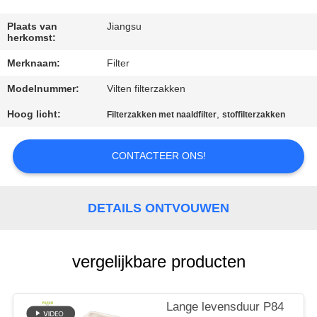
CONTACTEER
ONS
Plaats van
Jiangsu
herkomst:
Merknaam:
Filter
NIEUWS
Modelnummer:
Vilten filterzakken
VERZOEK
Hoog licht:
,
Filterzakken met naaldfilter
stoffilterzakken
OM EEN
CONTACTEER ONS!
CITAAT
SITEMAP
DETAILS ONTVOUWEN
PRIVACYBELEID
vergelijkbare producten
Lange levensduur P84