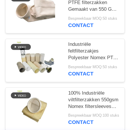
PTFE filterzakken
Gemaakt van 550 GSM
P84 filterdoek voor
Bespreekbaar MOQ:50 stuks
diverse industriële
CONTACT
stofafzuigings- en
filtersystemen
Industriële
feltfilterzakjes
Polyester Nomex PTFE
PPS P84 Glasvezel
Bespreekbaar MOQ:50 stuks
voor stofopvang in
CONTACT
cement- en
steenkoolmijnen,
staalfabrieken en
100% Industriële
aanverwante
viltfilterzakken 550gsm
industrieën
Nomex filtersleeves
met PTFE-membraan
Bespreekbaar MOQ:100 stuks
CONTACT