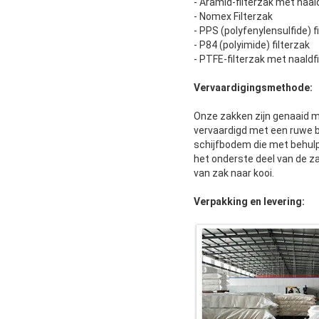
- Aramid-filterzak met naald
- Nomex Filterzak
- PPS (polyfenylensulfide) f
- P84 (polyimide) filterzak
- PTFE-filterzak met naaldfi
Vervaardigingsmethode:
Onze zakken zijn genaaid m
vervaardigd met een ruwe
schijfbodem die met behulp
het onderste deel van de za
van zak naar kooi.
Verpakking en levering: