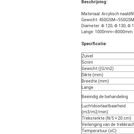
Beschrijving:
Materiaal: Arcylisch naaldfil
Gewicht: 450GSM~550GS
Diameter: Φ 120, Φ 130, Φ 1
Lange: 1000mm~8000mm. We
Specificatie:
Zuivel
Scrim
Gewicht ((G/m2)
Dikte (mm)
Breedte (mm)
Lange
Beëindig de behandeling
Luchtdoorlaatbaarheid
(m3/m2/min):
Treksterkte (N/5 × 20 cm)
Verlenging van de trekkrach
Temperatuur (oC):