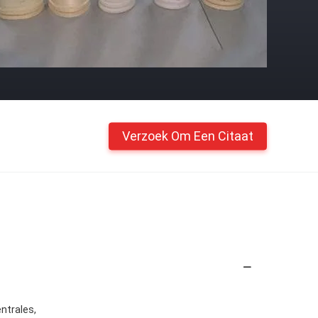
Verzoek Om Een Citaat
ntrales,