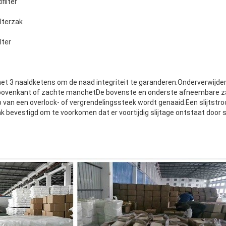
filter
ilterzak
lter
et 3 naaldketens om de naad integriteit te garanderen.Onderverwijder
 bovenkant of zachte manchetDe bovenste en onderste afneembare 
 van een overlock- of vergrendelingssteek wordt genaaid.Een slijtstro
k bevestigd om te voorkomen dat er voortijdig slijtage ontstaat door s