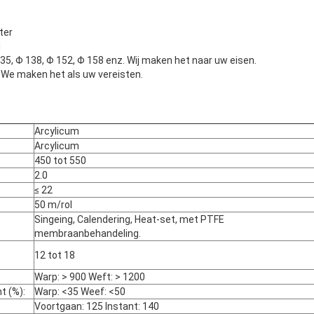
ter
M
35, Φ 138, Φ 152, Φ 158 enz. Wij maken het naar uw eisen.
 maken het als uw vereisten.
Arcylicum
Arcylicum
450 tot 550
2.0
≤ 22
50 m/rol
Singeing, Calendering, Heat-set, met PTFE
membraanbehandeling.
12 tot 18
Warp: > 900 Weft: > 1200
t (%):
Warp: <35 Weef: <50
Voortgaan: 125 Instant: 140