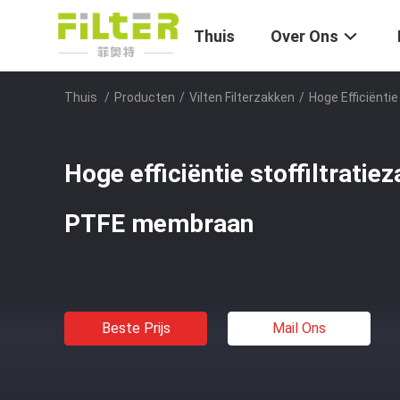
Thuis
Over Ons
Thuis
/
Producten
/
Vilten Filterzakken
/
Hoge Efficiënti
Hoge efficiëntie stoffiltratie
PTFE membraan
Beste Prijs
Mail Ons