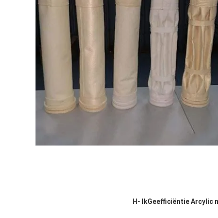
H
- Ik
Geefficiëntie Arcylic