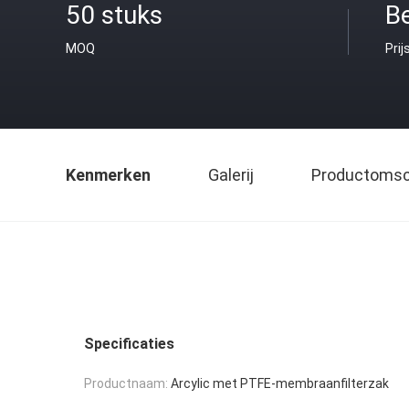
50 stuks
B
MOQ
Prij
Kenmerken
Galerij
Productomsch
Specificaties
Productnaam:
Arcylic met PTFE-membraanfilterzak