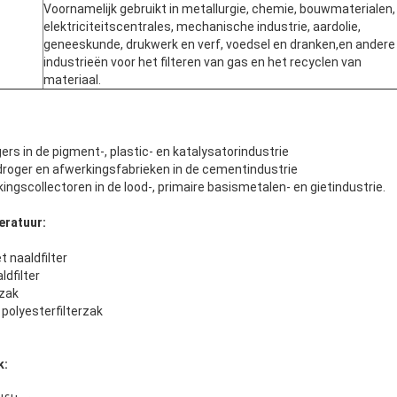
Voornamelijk gebruikt in metallurgie, chemie, bouwmaterialen,
elektriciteitscentrales, mechanische industrie, aardolie,
geneeskunde, drukwerk en verf, voedsel en dranken,en andere
industrieën voor het filteren van gas en het recyclen van
materiaal.
rs in de pigment-, plastic- en katalysatorindustrie
droger en afwerkingsfabrieken in de cementindustrie
ngscollectoren in de lood-, primaire basismetalen- en gietindustrie.
eratuur:
t naaldfilter
ldfilter
rzak
 polyesterfilterzak
k: