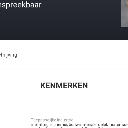
espreekbaar
s
rijving
KENMERKEN
Toepasselijke industrie:
metallurgie, chemie, bouwmaterialen, elektriciteitsce