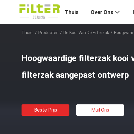
Thuis
Over Ons
Thuis
/
Producten
/
De Kooi Van De Filterzak
/
Hoogwaard
Hoogwaardige filterzak kooi 
filterzak aangepast ontwerp
Beste Prijs
Mail Ons