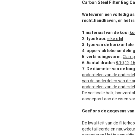
Carbon Steel Filter Bag C
We leveren een volledig as
recht.handhaven, en het is
1.materiaal van de kooi
:
ko
2.
type kooi:
elke stijl
3.
type van de horizontale 
4.
oppervlaktebehandeling
5.
verbindingsvorm:
Clamp,
6. Aantal draden
:
8,10,12,1
7. De diameter van de long
onderdelen van de onderdel
van de onderdelen van de o
onderdelen van de onderdel
De verticale balk, horizont
aangepast aan de eisen van
Geef ons de gegevens van 
De kwaliteit van de filterko
gedetailleerde en nauwkeur