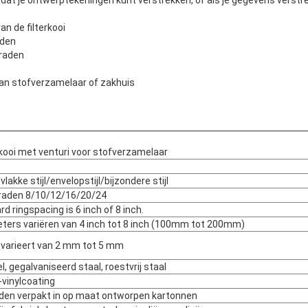
 dat je ontwerptekeningen kunt verstrekken, of als je gegevens verstr
n de filterkooi
aden
draden
van stofverzamelaar of zakhuis
kkooi met venturi voor stofverzamelaar
vlakke stijl/envelopstijl/bijzondere stijl
draden 8/10/12/16/20/24
d ringspacing is 6 inch of 8 inch.
ters variëren van 4 inch tot 8 inch (100mm tot 200mm)
 varieert van 2 mm tot 5 mm
, gegalvaniseerd staal, roestvrij staal
-vinylcoating
den verpakt in op maat ontworpen kartonnen