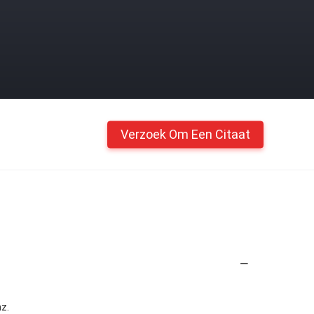
Verzoek Om Een Citaat
nz.