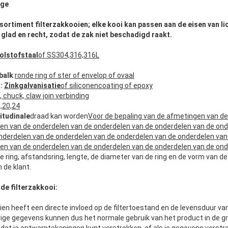
age
sortiment filterzakkooien; elke kooi kan passen aan de eisen van lic
 glad en recht, zodat de zak niet beschadigd raakt.
olstofstaal
of SS304,316,316L
balk
:
ronde ring of ster of envelop of ovaal
:
Zinkgalvanisatie
of siliconencoating of epoxy
 chuck, claw join verbinding
6,20,24
itudinale
draad kan worden
Voor de bepaling van de afmetingen van de
en van de onderdelen van de onderdelen van de onderdelen van de on
nderdelen van de onderdelen van de onderdelen van de onderdelen van
en van de onderdelen van de onderdelen van de onderdelen van de ond
ale ring, afstandsring, lengte, de diameter van de ring en de vorm van 
 de klant.
de filterzakkooi:
oien heeft een directe invloed op de filtertoestand en de levensduur van
ige gegevens kunnen dus het normale gebruik van het product in de 