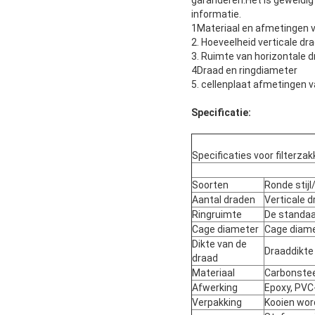
garanderen.Het is geweldig
informatie.
1Materiaal en afmetingen va
2. Hoeveelheid verticale dr
3. Ruimte van horizontale 
4Draad en ringdiameter
5. cellenplaat afmetingen 
Specificatie:
Specificaties voor filterza
Soorten
Ronde stijl/
Aantal draden
Verticale 
Ringruimte
De standaar
Cage diameter
Cage diame
Dikte van de
Draaddikte
draad
Materiaal
Carbonsteel
Afwerking
Epoxy, PVC
Verpakking
Kooien wor