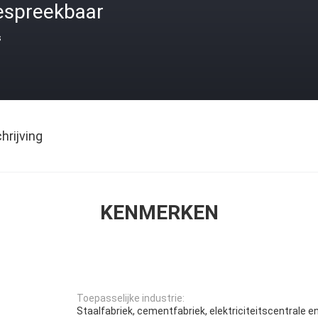
espreekbaar
s
rijving
KENMERKEN
Toepasselijke industrie:
Staalfabriek, cementfabriek, elektriciteitscentrale e