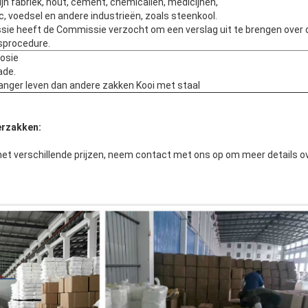
jn fabriek, hout, cement, chemicaliën, medicijnen,
ic, voedsel en andere industrieën, zoals steenkool.
ie heeft de Commissie verzocht om een verslag uit te brengen over d
sprocedure.
rosie
ade.
langer leven dan andere zakken Kooi met staal
erzakken:
et verschillende prijzen, neem contact met ons op om meer details o