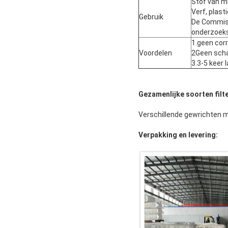
Stof van mi
Verf, plast
Gebruik
De Commiss
onderzoek
1.geen cor
Voordelen
2Geen sch
3.3-5 keer 
Gezamenlijke soorten filt
Verschillende gewrichten m
Verpakking en levering: