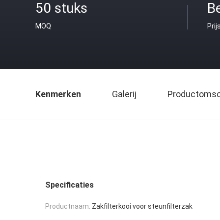
50 stuks
B
MOQ
Prij
Kenmerken
Galerij
Productomsch
Specificaties
Productnaam:
Zakfilterkooi voor steunfilterzak