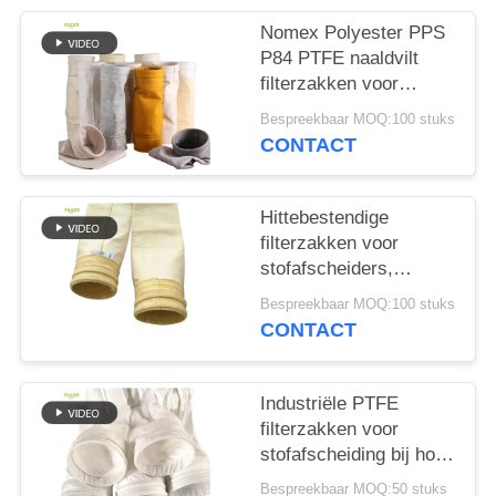
Nomex Polyester PPS
P84 PTFE naaldvilt
filterzakken voor
industriële ketels
Bespreekbaar MOQ:100 stuks
CONTACT
Hittebestendige
filterzakken voor
stofafscheiders,
gemaakt van 100%
Bespreekbaar MOQ:100 stuks
glasvezel, voor
CONTACT
asfaltcentrale
stofafscheiders
Industriële PTFE
filterzakken voor
stofafscheiding bij hoge
temperaturen in
Bespreekbaar MOQ:50 stuks