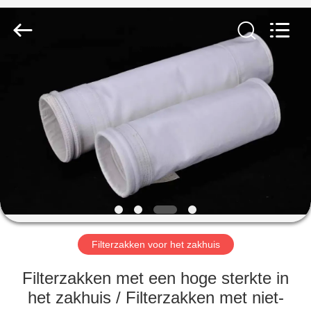
Filter
Environmental
Technology
Co.,Ltd..
All
Rights
Reserved.
HUIS
PRODUCTEN
OVER
ONS
FABRIEKSREIS
Filterzakken voor het zakhuis
KWALITEITSCONTROLE
Filterzakken met een hoge sterkte in
het zakhuis / Filterzakken met niet-