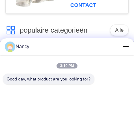
afvalverbranding en
CONTACT
kolenketels
populaire categorieën
Alle
Nancy
Stofopvangfilterzakken
Aramidfilterzak
3:10 PM
De zak van de
vloeistoffilterzak
polyesterfilter
Good day, what product are you looking for?
filterzak van
PTFE-filterzak
glasvezel
Filterzakken voor het
Vilten filterzakken
zakhuis