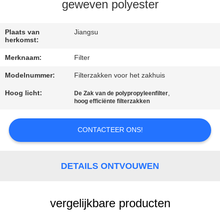
CONTACTEER
geweven polyester
ONS
Plaats van
Jiangsu
herkomst:
NIEUWS
Merknaam:
Filter
Modelnummer:
Filterzakken voor het zakhuis
VERZOEK
OM EEN
Hoog licht:
,
De Zak van de polypropyleenfilter
hoog efficiënte filterzakken
CITAAT
CONTACTEER ONS!
SITEMAP
DETAILS ONTVOUWEN
PRIVACYBELEID
vergelijkbare producten