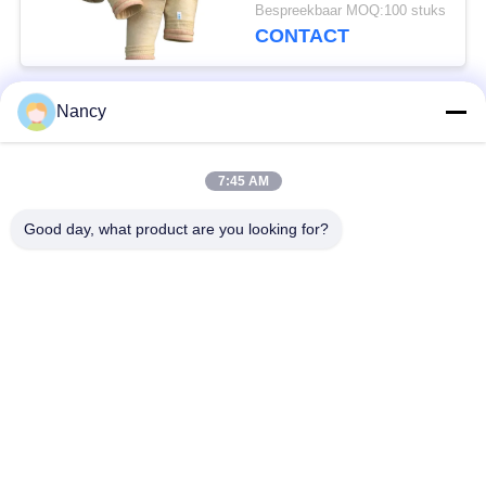
Afschroeibehandeling
Bespreekbaar MOQ:100 stuks
voor Verbeterde
CONTACT
Stofafscheiderprestaties
Nancy
populaire categorieën
Alle
7:45 AM
Stofopvangfilterzakken
Aramidfilterzak
Good day, what product are you looking for?
De zak van de
vloeistoffilterzak
polyesterfilter
filterzak van
PTFE-filterzak
glasvezel
Filterzakken voor het
Vilten filterzakken
zakhuis