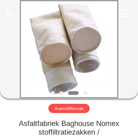
Filter
Environmental
Technology
Co.,Ltd..
All
Rights
Reserved.
HUIS
PRODUCTEN
OVER
ONS
FABRIEKSREIS
Aramidfilterzak
KWALITEITSCONTROLE
Asfaltfabriek Baghouse Nomex
stoffiltratiezakken /