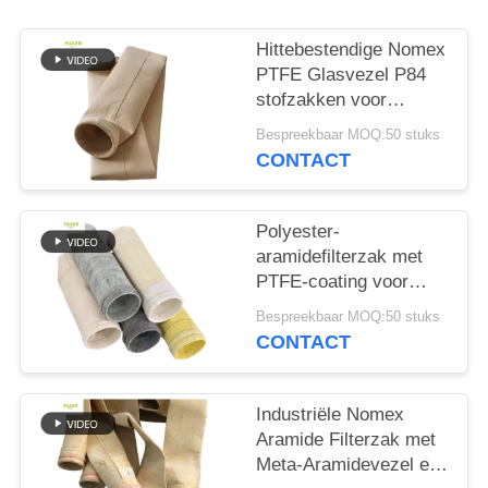
Hittebestendige Nomex
PTFE Glasvezel P84
stofzakken voor
industriële ketels
Bespreekbaar MOQ:50 stuks
CONTACT
Polyester-
aramidefilterzak met
PTFE-coating voor
industriële
Bespreekbaar MOQ:50 stuks
verbrandingstoepassingen
CONTACT
Industriële Nomex
Aramide Filterzak met
Meta-Aramidevezel en