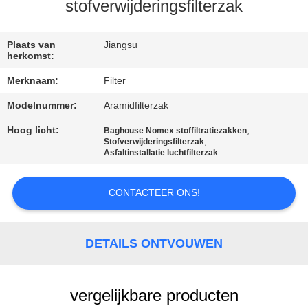
CONTACTEER
stofverwijderingsfilterzak
ONS
Plaats van
Jiangsu
herkomst:
NIEUWS
Merknaam:
Filter
Modelnummer:
Aramidfilterzak
VERZOEK
OM EEN
Hoog licht:
,
Baghouse Nomex stoffiltratiezakken
,
Stofverwijderingsfilterzak
CITAAT
Asfaltinstallatie luchtfilterzak
CONTACTEER ONS!
SITEMAP
PRIVACYBELEID
DETAILS ONTVOUWEN
vergelijkbare producten