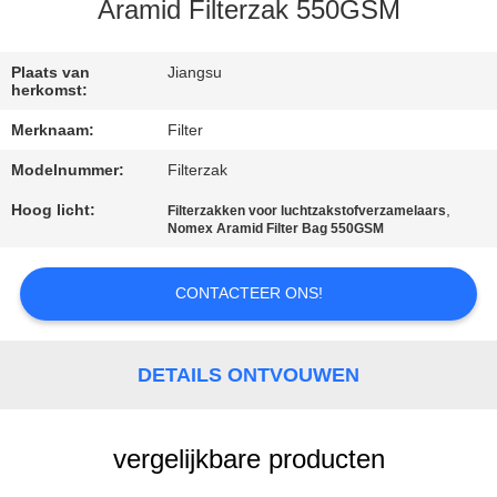
CONTACTEER
Aramid Filterzak 550GSM
ONS
Plaats van
Jiangsu
herkomst:
NIEUWS
Merknaam:
Filter
Modelnummer:
Filterzak
VERZOEK
OM EEN
Hoog licht:
,
Filterzakken voor luchtzakstofverzamelaars
Nomex Aramid Filter Bag 550GSM
CITAAT
CONTACTEER ONS!
SITEMAP
DETAILS ONTVOUWEN
PRIVACYBELEID
vergelijkbare producten