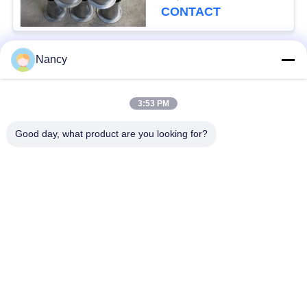
CONTACT
Nancy
populaire categorieën
Alle
3:53 PM
Stofopvangfilterzakken
Aramidfilterzak
Good day, what product are you looking for?
De zak van de
vloeistoffilterzak
polyesterfilter
filterzak van
PTFE-filterzak
glasvezel
Filterzakken voor het
Vilten filterzakken
zakhuis