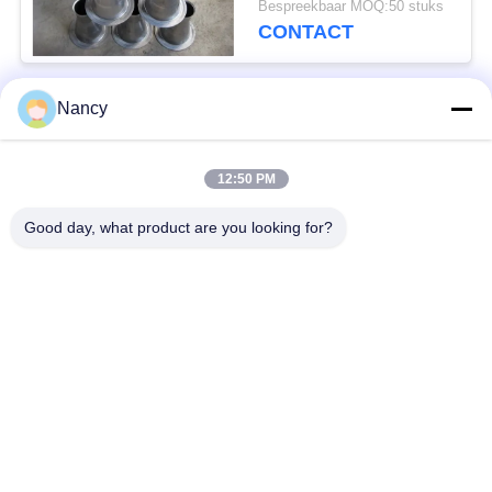
Bespreekbaar MOQ:50 stuks
CONTACT
Nancy
populaire categorieën
Alle
12:50 PM
Stofopvangfilterzakken
Aramidfilterzak
Good day, what product are you looking for?
De zak van de
vloeistoffilterzak
polyesterfilter
filterzak van
PTFE-filterzak
glasvezel
Filterzakken voor het
Vilten filterzakken
zakhuis