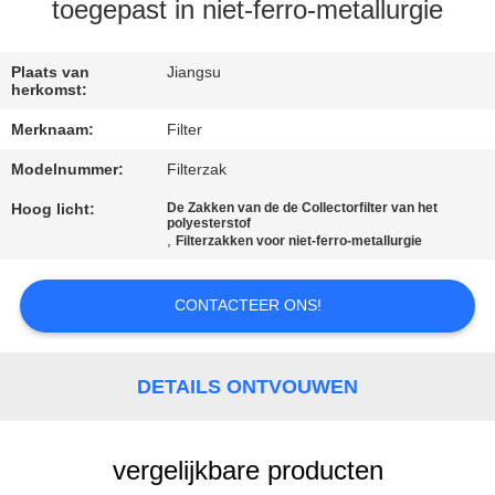
CONTACTEER
toegepast in niet-ferro-metallurgie
ONS
Plaats van
Jiangsu
herkomst:
NIEUWS
Merknaam:
Filter
Modelnummer:
Filterzak
VERZOEK
OM EEN
Hoog licht:
De Zakken van de de Collectorfilter van het
polyesterstof
,
Filterzakken voor niet-ferro-metallurgie
CITAAT
CONTACTEER ONS!
SITEMAP
PRIVACYBELEID
DETAILS ONTVOUWEN
vergelijkbare producten