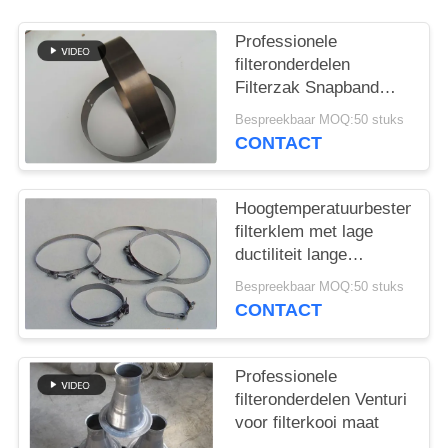
Professionele
filteronderdelen
Filterzak Snapband
Verschillend materiaal
Bespreekbaar MOQ:50 stuks
en grootte
CONTACT
Hoogtemperatuurbestendige
filterklem met lage
ductiliteit lange
levensduur
Bespreekbaar MOQ:50 stuks
CONTACT
Professionele
filteronderdelen Venturi
voor filterkooi maat