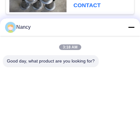
CONTACT
Nancy
populaire categorieën
Alle
3:18 AM
Stofopvangfilterzakken
Aramidfilterzak
Good day, what product are you looking for?
De zak van de
vloeistoffilterzak
polyesterfilter
filterzak van
PTFE-filterzak
glasvezel
Filterzakken voor het
Vilten filterzakken
zakhuis