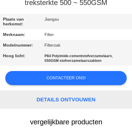
CONTACTEER
treksterkte 500 ~ 550GSM
ONS
Plaats van
Jiangsu
herkomst:
NIEUWS
Merknaam:
Filter
Modelnummer:
Filterzak
VERZOEK
OM EEN
Hoog licht:
,
P84 Polyimide-cementstofverzamelaars
550GSM stofverzamelaarszakken
CITAAT
CONTACTEER ONS!
SITEMAP
DETAILS ONTVOUWEN
PRIVACYBELEID
vergelijkbare producten