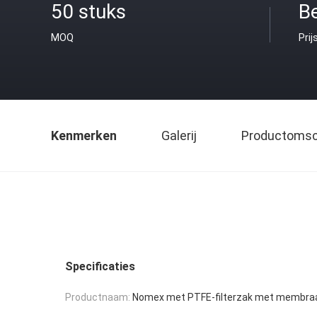
50 stuks
B
MOQ
Prij
Kenmerken
Galerij
Productomsch
Specificaties
Productnaam:
Nomex met PTFE-filterzak met membra