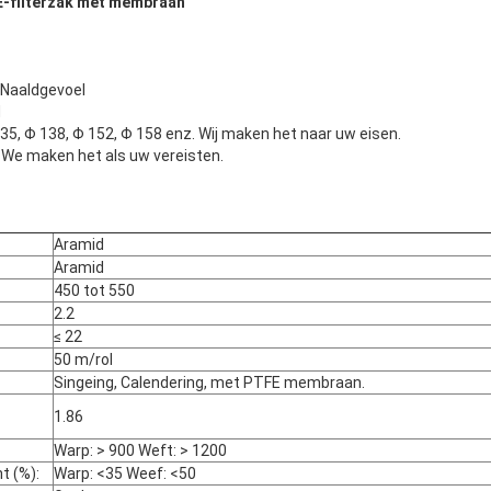
E-filterzak met membraan
 Naaldgevoel
M
35, Φ 138, Φ 152, Φ 158 enz. Wij maken het naar uw eisen.
 maken het als uw vereisten.
Aramid
Aramid
450 tot 550
2.2
≤ 22
50 m/rol
Singeing, Calendering, met PTFE membraan.
1.86
Warp: > 900 Weft: > 1200
t (%):
Warp: <35 Weef: <50