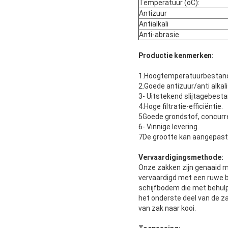
Temperatuur (oC):
Antizuur
Antialkali
Anti-abrasie
Productie kenmerken:
1.Hoogtemperatuurbestan
2.Goede antizuur/anti alkal
3- Uitstekend slijtagebesta
4.Hoge filtratie-efficiëntie.
5Goede grondstof, concurre
6- Vinnige levering.
7De grootte kan aangepast
Vervaardigingsmethode:
Onze zakken zijn genaaid m
vervaardigd met een ruwe
schijfbodem die met behulp
het onderste deel van de za
van zak naar kooi.