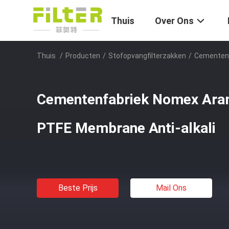
Thuis
Over Ons
Thuis
/
Producten
/
Stofopvangfilterzakken
/
Cementenf
Cementenfabriek Nomex Aram
PTFE Membrane Anti-alkali
Beste Prijs
Mail Ons