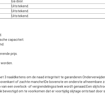
Ga door.
Uitstekend.
Uitstekend.
Uitstekend.
d.
ische capaciteit.
nd.
rende prijs.
 worden.
et 3 naaldketens om de naad integriteit te garanderen.Onderverwijder
 bovenkant of zachte manchetDe bovenste en onderste afneembare 
 van een overlock- of vergrendelingssteek wordt genaaid.Een slijtstro
k bevestigd om te voorkomen dat er voortijdig slijtage ontstaat door s