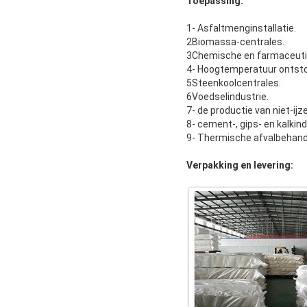
Toepassing:
1- Asfaltmenginstallatie.
2Biomassa-centrales.
3Chemische en farmaceutis
4- Hoogtemperatuur ontsto
5Steenkoolcentrales.
6Voedselindustrie.
7- de productie van niet-ijz
8- cement-, gips- en kalkind
9- Thermische afvalbehand
Verpakking en levering: