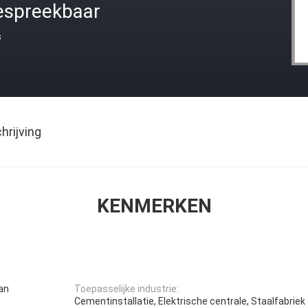
espreekbaar
s
rijving
KENMERKEN
an
Toepasselijke industrie:
Cementinstallatie, Elektrische centrale, Staalfabriek