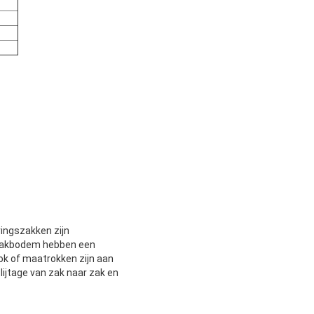
ingszakken zijn
zakbodem hebben een
ok of maatrokken zijn aan
lijtage van zak naar zak en