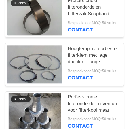
Professionele
filteronderdelen
Filterzak Snapband
Verschillend materiaal
Bespreekbaar MOQ:50 stuks
en grootte
CONTACT
Hoogtemperatuurbestendige
filterklem met lage
ductiliteit lange
levensduur
Bespreekbaar MOQ:50 stuks
CONTACT
Professionele
filteronderdelen Venturi
voor filterkooi maat
Bespreekbaar MOQ:50 stuks
CONTACT