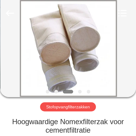
Filter
Environmental
Technology
Co.,Ltd..
All
Rights
Reserved.
HUIS
PRODUCTEN
OVER
ONS
FABRIEKSREIS
Stofopvangfilterzakken
KWALITEITSCONTROLE
Hoogwaardige Nomexfilterzak voor
cementfiltratie