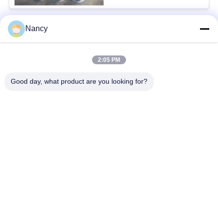
Nancy
populaire categorieën
Alle
2:05 PM
Stofopvangfilterzakken
Aramidfilterzak
Good day, what product are you looking for?
De zak van de
vloeistoffilterzak
polyesterfilter
filterzak van
PTFE-filterzak
glasvezel
Filterzakken voor het
Vilten filterzakken
zakhuis