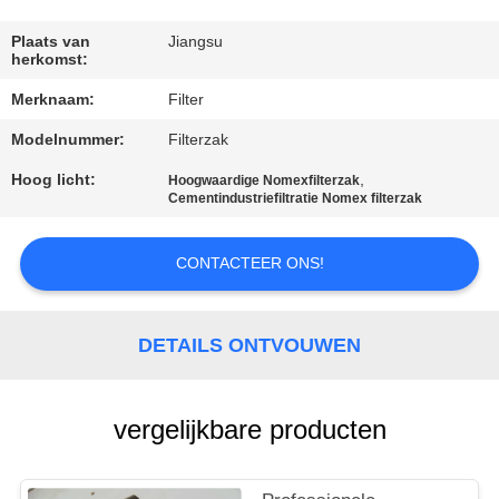
CONTACTEER
ONS
Plaats van
Jiangsu
herkomst:
Merknaam:
Filter
NIEUWS
Modelnummer:
Filterzak
VERZOEK
Hoog licht:
,
Hoogwaardige Nomexfilterzak
Cementindustriefiltratie Nomex filterzak
OM EEN
CITAAT
CONTACTEER ONS!
SITEMAP
DETAILS ONTVOUWEN
PRIVACYBELEID
vergelijkbare producten