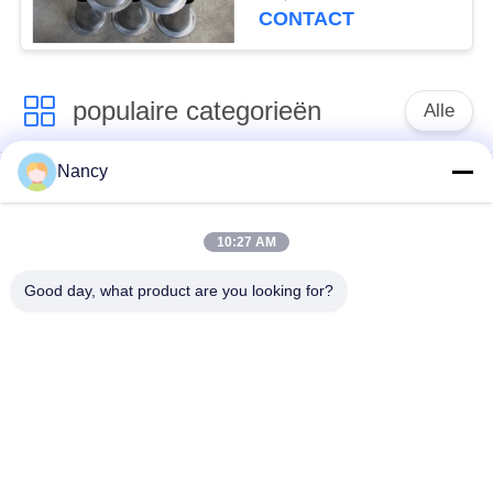
CONTACT
populaire categorieën
Alle
Nancy
Stofopvangfilterzakken
Aramidfilterzak
10:27 AM
De zak van de
vloeistoffilterzak
polyesterfilter
Good day, what product are you looking for?
filterzak van
PTFE-filterzak
glasvezel
Filterzakken voor het
Vilten filterzakken
zakhuis