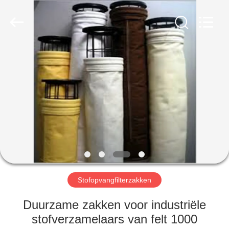
Filter
Environmental
Technology
Co.,Ltd..
All
Rights
Reserved.
HUIS
PRODUCTEN
OVER
ONS
FABRIEKSREIS
Stofopvangfilterzakken
KWALITEITSCONTROLE
Duurzame zakken voor industriële
stofverzamelaars van felt 1000