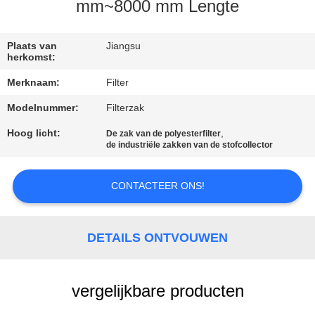
CONTACTEER
mm~8000 mm Lengte
ONS
Plaats van
Jiangsu
herkomst:
NIEUWS
Merknaam:
Filter
Modelnummer:
Filterzak
VERZOEK
OM EEN
Hoog licht:
,
De zak van de polyesterfilter
de industriële zakken van de stofcollector
CITAAT
CONTACTEER ONS!
SITEMAP
DETAILS ONTVOUWEN
PRIVACYBELEID
vergelijkbare producten