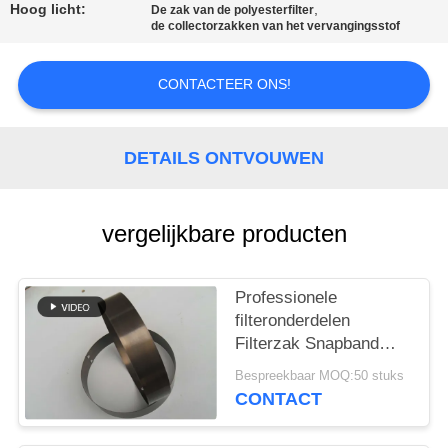
CONTACTEER
Hoog licht:
,
De zak van de polyesterfilter
de collectorzakken van het vervangingsstof
ONS
CONTACTEER ONS!
NIEUWS
VERZOEK
DETAILS ONTVOUWEN
OM EEN
CITAAT
vergelijkbare producten
SITEMAP
Professionele
filteronderdelen
Filterzak Snapband
PRIVACYBELEID
Verschillend materiaal
Bespreekbaar MOQ:50 stuks
en grootte
CONTACT