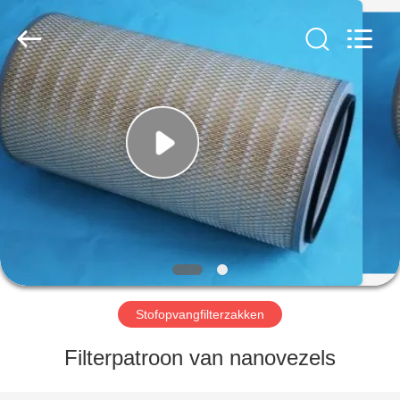
Filter
Environmental
Technology
Co.,Ltd..
All
Rights
Reserved.
HUIS
PRODUCTEN
OVER
ONS
FABRIEKSREIS
Stofopvangfilterzakken
KWALITEITSCONTROLE
Filterpatroon van nanovezels