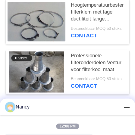
Hoogtemperatuurbestendige
filterklem met lage
ductiliteit lange
levensduur
Bespreekbaar MOQ:50 stuks
CONTACT
Professionele
filteronderdelen Venturi
voor filterkooi maat
Bespreekbaar MOQ:50 stuks
CONTACT
Nancy
populaire categorieën
Alle
12:08 PM
Stofopvangfilterzakken
Aramidfilterzak