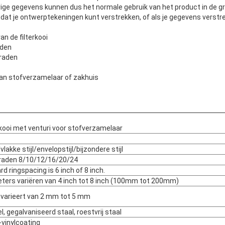
ige gegevens kunnen dus het normale gebruik van het product in de 
 dat je ontwerptekeningen kunt verstrekken, of als je gegevens verstr
n de filterkooi
aden
draden
van stofverzamelaar of zakhuis
kkooi met venturi voor stofverzamelaar
vlakke stijl/envelopstijl/bijzondere stijl
draden 8/10/12/16/20/24
d ringspacing is 6 inch of 8 inch.
ters variëren van 4 inch tot 8 inch (100mm tot 200mm)
 varieert van 2 mm tot 5 mm
, gegalvaniseerd staal, roestvrij staal
-vinylcoating