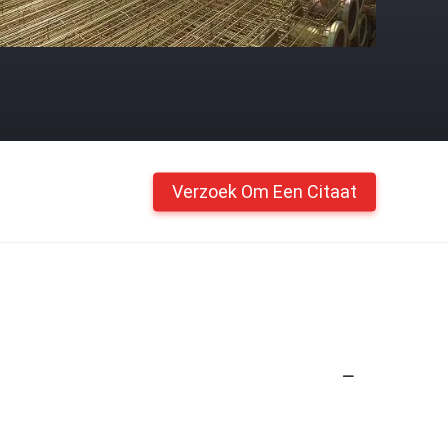
Verzoek Om Een Citaat