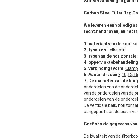
Stofverzameling organosili
Carbon Steel Filter Bag C
We leveren een volledig as
recht.handhaven, en het is
1.materiaal van de kooi
:
ko
2.
type kooi:
elke stijl
3.
type van de horizontale 
4.
oppervlaktebehandeling
5.
verbindingsvorm:
Clamp,
6. Aantal draden
:
8,10,12,1
7. De diameter van de long
onderdelen van de onderdel
van de onderdelen van de o
onderdelen van de onderdel
De verticale balk, horizont
aangepast aan de eisen van
Geef ons de gegevens van 
De kwaliteit van de filterko