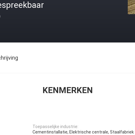
espreekbaar
s
rijving
KENMERKEN
Toepasselijke industrie:
Cementinstallatie, Elektrische centrale, Staalfabriek