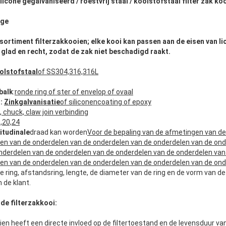
cone gegalvaniseerd / roestvrij staal / koolstofstaal filter zak ko
age
sortiment filterzakkooien; elke kooi kan passen aan de eisen van lic
 glad en recht, zodat de zak niet beschadigd raakt.
olstofstaal
of SS304,316,316L
balk
:
ronde ring of ster of envelop of ovaal
:
Zinkgalvanisatie
of siliconencoating of epoxy
 chuck, claw join verbinding
6,20,24
itudinale
draad kan worden
Voor de bepaling van de afmetingen van de
en van de onderdelen van de onderdelen van de onderdelen van de on
nderdelen van de onderdelen van de onderdelen van de onderdelen van
en van de onderdelen van de onderdelen van de onderdelen van de ond
ale ring, afstandsring, lengte, de diameter van de ring en de vorm van 
 de klant.
de filterzakkooi:
oien heeft een directe invloed op de filtertoestand en de levensduur van