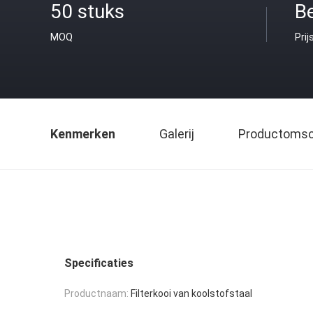
50 stuks
B
MOQ
Prij
Kenmerken
Galerij
Productomsch
Specificaties
Productnaam:
Filterkooi van koolstofstaal