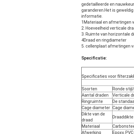
gedetailleerde en nauwkeur
garanderen.Het is geweldig
informatie.
1Materiaal en afmetingen va
2. Hoeveelheid verticale dr
3. Ruimte van horizontale 
4Draad en ringdiameter
5. cellenplaat afmetingen 
Specificatie:
Specificaties voor filterza
Soorten
Ronde stijl/
Aantal draden
Verticale 
Ringruimte
De standaar
Cage diameter
Cage diame
Dikte van de
Draaddikte
draad
Materiaal
Carbonsteel
Afwerking
Epoxy, PVC