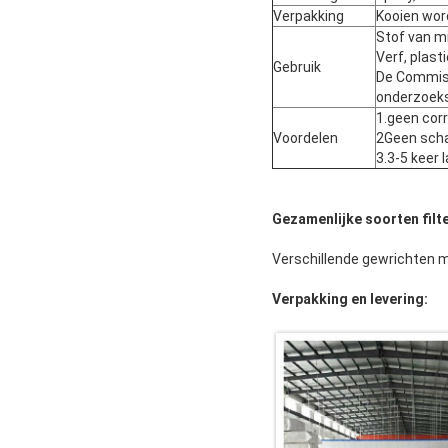
Verpakking
Kooien wor
Stof van mi
Verf, plast
Gebruik
De Commiss
onderzoek
1.geen cor
Voordelen
2Geen sch
3.3-5 keer 
Gezamenlijke soorten filt
Verschillende gewrichten m
Verpakking en levering: